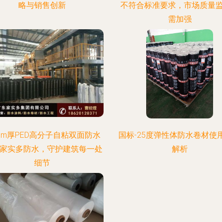
略与销售创新
不符合标准要求，市场质量
需加强
5mm厚PED高分子自粘双面防水
国标-25度弹性体防水卷材使
 家实多防水，守护建筑每一处
解析
细节