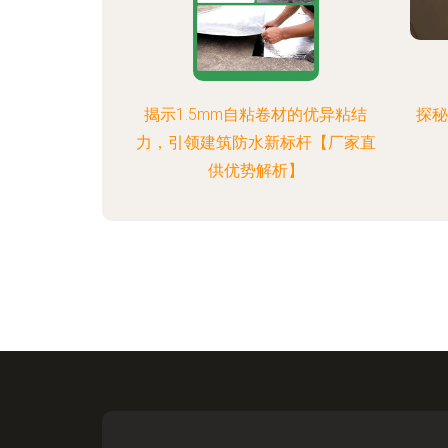
揭示1.5mm自粘卷材的优异粘结
探秘
力，引领建筑防水新标杆【厂家直
供优势解析】